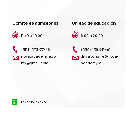
Comité de admisiones
Unidad de educación
De 9 a 19.00
8.00 a 20.00
(551) 573-77-48
(559) 136-25-40
nova.academy.edo.
dityatkina_e@nova-
mx@gmail.com
academy.io
+525515737748