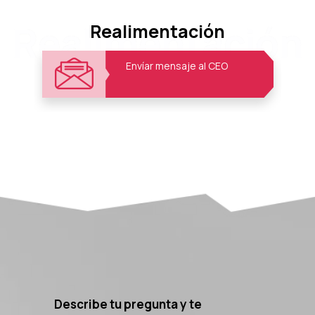
Realimentación
Realimentación
Envíar mensaje al CEO
Describe tu pregunta y te