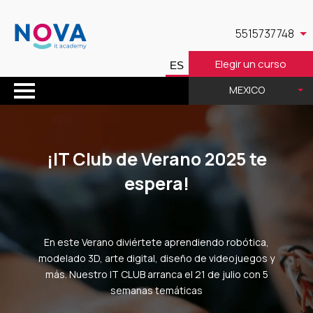
5515737748
Elegir un curso
MEXICO
GAUSS 12, CHAPULTEPEC MORALES, VERÓNICA ANZÚRES, MIGUEL HIDALGO, CIUDAD DE MÉXICO, CDMX
¡IT Club de Verano 2025 te
espera!
En este Verano diviértete aprendiendo robótica,
modelado 3D, arte digital, diseño de videojuegos y
más. Nuestro IT CLUB arranca el 21 de julio con 5
semanas temáticas