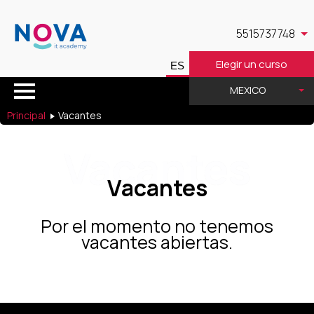
5515737748
Elegir un curso
MEXICO
GAUSS 12, CHAPULTEPEC MORALES, VERÓNICA ANZÚRES, MIGUEL HIDALGO, CIUDAD DE MÉXICO, CDMX
Principal
Vacantes
Vacantes
Vacantes
Por el momento no tenemos
vacantes abiertas.